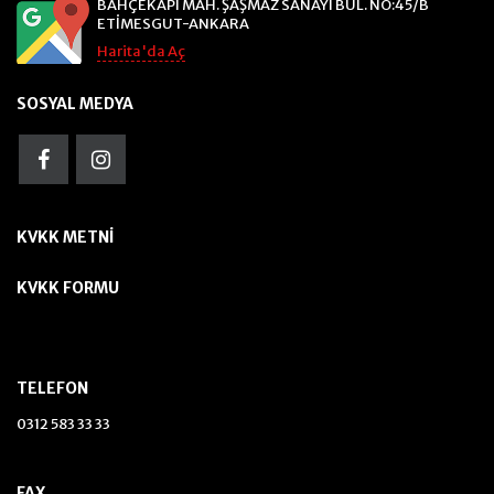
BAHÇEKAPI MAH. ŞAŞMAZ SANAYİ BUL. NO:45/B
ETİMESGUT-ANKARA
Harita'da Aç
SOSYAL MEDYA
KVKK METNI
KVKK FORMU
TELEFON
0312 583 33 33
FAX