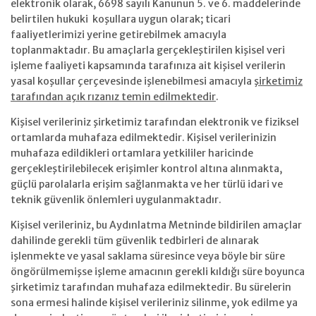
elektronik olarak, 6698 sayılı Kanunun 5. ve 6. maddelerinde
belirtilen hukuki koşullara uygun olarak; ticari
faaliyetlerimizi yerine getirebilmek amacıyla
toplanmaktadır. Bu amaçlarla gerçekleştirilen kişisel veri
işleme faaliyeti kapsamında tarafınıza ait kişisel verilerin
yasal koşullar çerçevesinde işlenebilmesi amacıyla
şirketimiz
tarafından açık rızanız temin edilmektedir
.
Kişisel verileriniz şirketimiz tarafından elektronik ve fiziksel
ortamlarda muhafaza edilmektedir. Kişisel verilerinizin
muhafaza edildikleri ortamlara yetkililer haricinde
gerçekleştirilebilecek erişimler kontrol altına alınmakta,
güçlü parolalarla erişim sağlanmakta ve her türlü idari ve
teknik güvenlik önlemleri uygulanmaktadır.
Kişisel verileriniz, bu Aydınlatma Metninde bildirilen amaçlar
dahilinde gerekli tüm güvenlik tedbirleri de alınarak
işlenmekte ve yasal saklama süresince veya böyle bir süre
öngörülmemişse işleme amacının gerekli kıldığı süre boyunca
şirketimiz tarafından muhafaza edilmektedir. Bu sürelerin
sona ermesi halinde kişisel verileriniz silinme, yok edilme ya