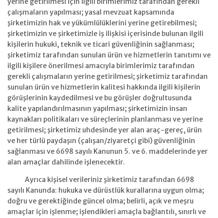
yerine getirilmesi için ilgili birimlerimiz tarafından gerekli
çalışmaların yapılması; yasal mevzuat kapsamında
şirketimizin hak ve yükümlülüklerini yerine getirebilmesi;
şirketimizin ve şirketimizle iş ilişkisi içerisinde bulunan ilgili
kişilerin hukuki, teknik ve ticari güvenliğinin sağlanması;
şirketimiz tarafından sunulan ürün ve hizmetlerin tanıtımı ve
ilgili kişilere önerilmesi amacıyla birimlerimiz tarafından
gerekli çalışmaların yerine getirilmesi; şirketimiz tarafından
sunulan ürün ve hizmetlerin kalitesi hakkında ilgili kişilerin
görüşlerinin kaydedilmesi ve bu görüşler doğrultusunda
kalite yapılandırılmasının yapılması; şirketimizin insan
kaynakları politikaları ve süreçlerinin planlanması ve yerine
getirilmesi; şirketimiz uhdesinde yer alan araç-gereç, ürün
ve her türlü paydaşın (çalışan/ziyaretçi gibi) güvenliğinin
sağlanması ve 6698 sayılı Kanunun 5. ve 6. maddelerinde yer
alan amaçlar dahilinde işlenecektir.
Ayrıca kişisel verileriniz şirketimiz tarafından 6698
sayılı Kanunda: hukuka ve dürüstlük kurallarına uygun olma;
doğru ve gerektiğinde güncel olma; belirli, açık ve meşru
amaçlar için işlenme; işlendikleri amaçla bağlantılı, sınırlı ve