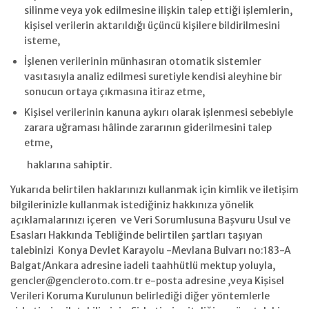
silinme veya yok edilmesine ilişkin talep ettiği işlemlerin,
kişisel verilerin aktarıldığı üçüncü kişilere bildirilmesini
isteme,
İşlenen verilerinin münhasıran otomatik sistemler
vasıtasıyla analiz edilmesi suretiyle kendisi aleyhine bir
sonucun ortaya çıkmasına itiraz etme,
Kişisel verilerinin kanuna aykırı olarak işlenmesi sebebiyle
zarara uğraması hâlinde zararının giderilmesini talep
etme,
haklarına sahiptir.
Yukarıda belirtilen haklarınızı kullanmak için kimlik ve iletişim
bilgilerinizle kullanmak istediğiniz hakkınıza yönelik
açıklamalarınızı içeren ve Veri Sorumlusuna Başvuru Usul ve
Esasları Hakkında Tebliğinde belirtilen şartları taşıyan
talebinizi Konya Devlet Karayolu -Mevlana Bulvarı no:183-A
Balgat/Ankara adresine iadeli taahhütlü mektup yoluyla,
gencler@gencleroto.com.tr e-posta adresine ,veya Kişisel
Verileri Koruma Kurulunun belirlediği diğer yöntemlerle