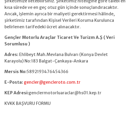
şirketimize iletebilirsiniz. Şirketimiz niteliğine göre talebi en
kısa sürede ve en geç otuz gün içinde sonuçlandıracaktır.
Ancak, işlemin ayrıca bir maliyeti gerektirmesi hâlinde,
şirketimiz tarafından Kişisel Verileri Koruma Kurulunca
belirlenen tarifedeki ücret alınacaktır.
Gençler Motorlu Araçlar Ticaret Ve Turizm A.Ş ( Veri
Sorumlusu )
Adres:
Ehlibeyt Mah.Mevlana Bulvarı (Konya Devlet
Karayolu) No:183 Balgat-Çankaya-Ankara
Mersis No:
5892193476454366
E-Posta:
gencler@gencleroto.com.tr
KEP Adresi:
genclermotorluaraclar@hs01.kep.tr
KVKK BAŞVURU FORMU