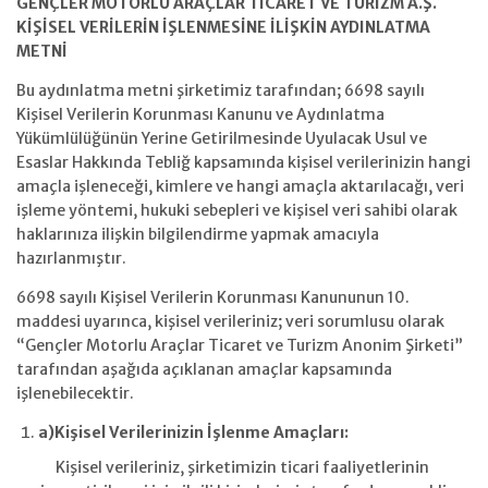
GENÇLER MOTORLU ARAÇLAR TİCARET VE TURİZM A.Ş.
KİŞİSEL VERİLERİN İŞLENMESİNE İLİŞKİN AYDINLATMA
METNİ
Bu aydınlatma metni şirketimiz tarafından; 6698 sayılı
Kişisel Verilerin Korunması Kanunu ve Aydınlatma
Yükümlülüğünün Yerine Getirilmesinde Uyulacak Usul ve
Esaslar Hakkında Tebliğ kapsamında kişisel verilerinizin hangi
amaçla işleneceği, kimlere ve hangi amaçla aktarılacağı, veri
işleme yöntemi, hukuki sebepleri ve kişisel veri sahibi olarak
haklarınıza ilişkin bilgilendirme yapmak amacıyla
hazırlanmıştır.
6698 sayılı Kişisel Verilerin Korunması Kanununun 10.
maddesi uyarınca, kişisel verileriniz; veri sorumlusu olarak
“Gençler Motorlu Araçlar Ticaret ve Turizm Anonim Şirketi”
tarafından aşağıda açıklanan amaçlar kapsamında
işlenebilecektir.
a)
Kişisel Verilerinizin İşlenme Amaçları:
Kişisel verileriniz, şirketimizin ticari faaliyetlerinin