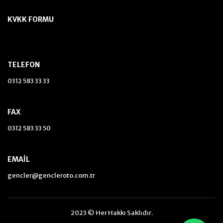
KVKK FORMU
TELEFON
0312 583 33 33
FAX
0312 583 33 50
EMAIL
gencler@gencleroto.com.tr
2023 © Her Hakkı Saklıdır.