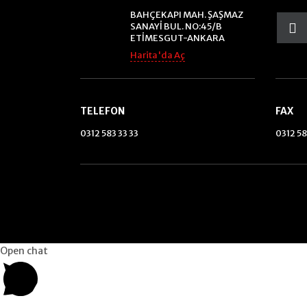
BAHÇEKAPI MAH. ŞAŞMAZ
SANAYİ BUL. NO:45/B
ETİMESGUT-ANKARA
Harita'da Aç
TELEFON
FAX
0312 583 33 33
0312 58
Open chat