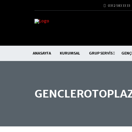
0312 583 33 33
ANASAYFA
KURUMSAL
GRUP SERVIS
GENÇ
GENCLEROTOPLA