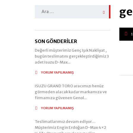
ge
Arama:
SON GÖNDERILER
Değerli müşterimiz Genç Işık Nakliyat ,
bugün teslimatını gerçekleştirdiğimiz 3
adet Isuzu D-Max...
YORUM YAPILMAMIŞ
ISUZU GRAND TORO aracımızı henüz
görmeden alacak kadar markamıza ve
firmamıza güvenen Genol...
YORUM YAPILMAMIŞ
Teslimatlarımız devam ediyor…
Müşterimiz Engin Erdoğan D-Max 4×2