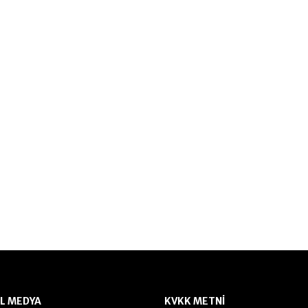
L MEDYA
KVKK METNI