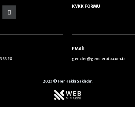
KVKK FORMU
EMAIL
3 33 50
gencler@gencleroto.com.tr
2023 © Her Hakkı Saklıdır.