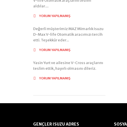
V-life Otomatik araçlarını teslim
aldılar....
YORUM YAPILMAMIŞ
Değerli müşterimiz MAZ Mimarlık Isuzu
D-Max V-life Otomatik aracımızı tercih
etti. Teşekkür eder...
YORUM YAPILMAMIŞ
Yasin Yurt ve ailesine V-Cross araçlarını
teslim ettik, hayırlı olmasını dileriz.
YORUM YAPILMAMIŞ
GENÇLER ISUZU ADRES
SOSYA