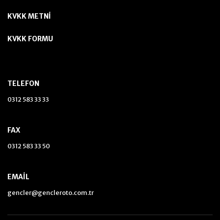
KVKK METNI
KVKK FORMU
TELEFON
0312 583 33 33
FAX
0312 583 33 50
EMAIL
gencler@gencleroto.com.tr